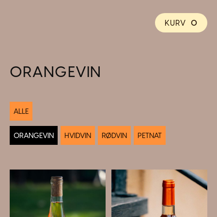
KURV
0
ORANGEVIN
ALLE
ORANGEVIN
HVIDVIN
RØDVIN
PETNAT