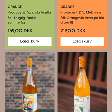
ORANGE
ORANGE
Producent: Agricola Arzilla
Producent: DIV, MeDivIne
Stil: frugtig, funky,
Stil: Orangevin lavet på blå
sommerlig
druer (!)
159,00 DKK
219,00 DKK